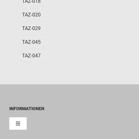
TAZ-018
TAZ-020
TAZ-029
TAZ-045
TAZ-047
INFORMATIONEN
Toggle
Navigation