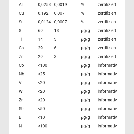
Al
0,0253
0,0019
%
zertifiziert
Cu
0,192
0,007
%
zertifiziert
Sn
0,0124
0,0007
%
zertifiziert
S
69
13
µg/g
zertifiziert
Ti
14
3
µg/g
zertifiziert
Ca
29
6
µg/g
zertifiziert
Zn
29
3
µg/g
zertifiziert
Co
<100
μg/g
informativ
Nb
<25
μg/g
informativ
V
<20
μg/g
informativ
W
<20
μg/g
informativ
Zr
<20
μg/g
informativ
Sb
<50
μg/g
informativ
B
<10
μg/g
informativ
N
<100
μg/g
informativ