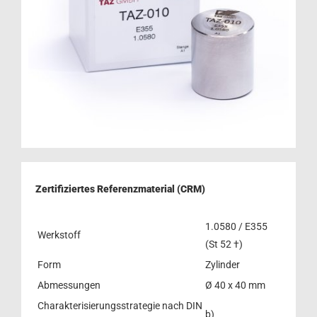
Zertifiziertes Referenzmaterial (CRM)
1.0580 / E355
Werkstoff
(St 52 †)
Form
Zylinder
Abmessungen
Ø 40 x 40 mm
Charakterisierungsstrategie nach DIN
b)