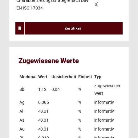
Charakterisierungsstrategie nach DIN
a)
EN ISO 17034
Zertifikat
Zugewiesene Werte
Merkmal
Wert
Unsicherheit
Einheit
Typ
zugewiesener
Sb
1,12
0,04
%
Wert
Ag
0,005
%
informativ
Al
<0,01
%
informativ
As
<0,01
%
informativ
Au
<0,01
%
informativ
Bi
0,019
%
informativ